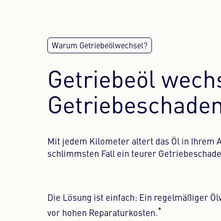
RUCKELN. VERZÖGERN. UNRUHIGES SCHALT
IHR AUTOMATIK
Getriebeöl wechs
FRISCHES ÖL –
Getriebeschaden
Mit jedem Kilometer altert das Öl in Ihrem
schlimmsten Fall ein teurer Getriebeschade
Die Lösung ist einfach: Ein regelmäßiger Ölw
*
vor hohen Reparaturkosten.