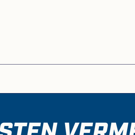
OUTUBE
offengelegt
 diese mit
wendeten
STEN VERME