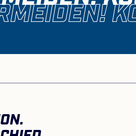
RMEIDEN! K
ION.