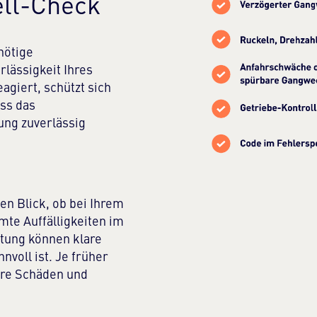
ell-Check
nnötige
lässigkeit Ihres
eagiert, schützt sich
ass das
ung zuverlässig
en Blick, ob bei Ihrem
te Auffälligkeiten im
stung können klare
nvoll ist. Je früher
ere Schäden und