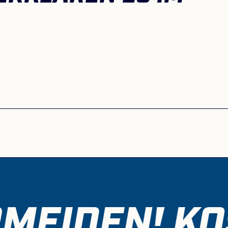
ENÖTIGEN IHRE ZUSTIMMUNG, UM DEN Y
VIDEOS-SERVICE ZU LADEN!
alt darf aufgrund von Trackern, die Besuchern nicht 
icht geladen werden. Der Besitzer der Website muss
CMP einrichten, um diesen Inhalt zur Liste der ver
Technologien hinzuzufügen.
Powered by
Usercentrics Consent Management Platform
MEIDEN! KO