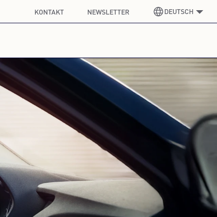
DEUTSCH
KONTAKT
NEWSLETTER
DEUTSCH
GERMAN
ENGLISCH
ENGLISH
SPANISCH
SPANISH
FRANZÖSISCH
FRENCH
ITALIENISCH
ITALIAN
KOREANISCH
KOREAN
POLNISCH
POLISH