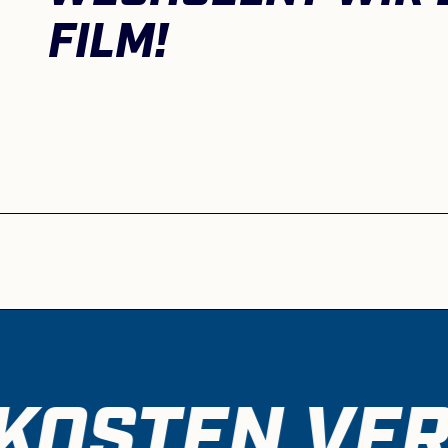
FILM!
WIR B
Dieser Inh
werden, n
seinem 
KOSTEN VER