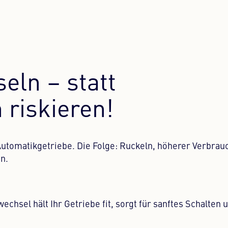
EN?
GETRIEBE BRAUCHT
eln – statt
 BEVOR ES TEUER WI
 riskieren!
 Automatikgetriebe. Die Folge: Ruckeln, höherer Verbrau
n.
echsel hält Ihr Getriebe fit, sorgt für sanftes Schalten 